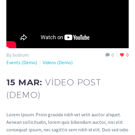
By bodrum
0
0
Events (Demo)
Videos (Demo)
15 MAR:
VIDEO POST
(DEMO)
Lorem Ipsum. Proin gravida nibh vel velit auctor aliquet.
Aenean sollicitudin, lorem quis bibendum auctor, nisi elit
consequat ipsum, nec sagittis sem nibh id elit. Duis sed odio