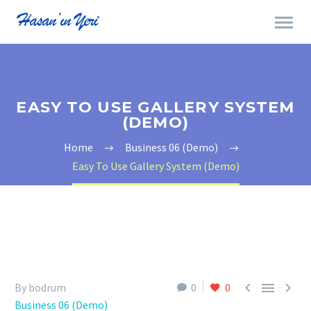
EASY TO USE GALLERY SYSTEM
(DEMO)
Home
Business 06 (Demo)
Easy To Use Gallery System (Demo)



By bodrum
0
0
Business 06 (Demo)