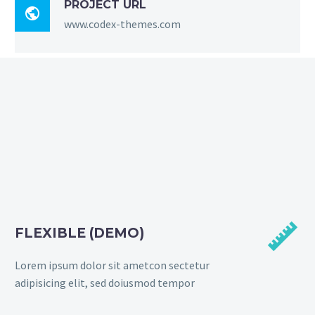
PROJECT URL

www.codex-themes.com


FLEXIBLE (DEMO)
Lorem ipsum dolor sit ametcon sectetur
adipisicing elit, sed doiusmod tempor