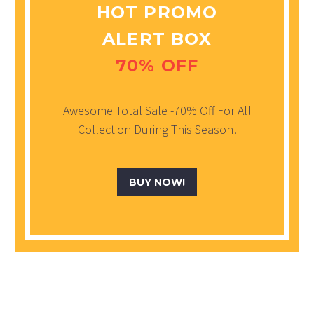
HOT PROMO
ALERT BOX
70% OFF
Awesome Total Sale -70% Off For All
Collection During This Season!
BUY NOW!