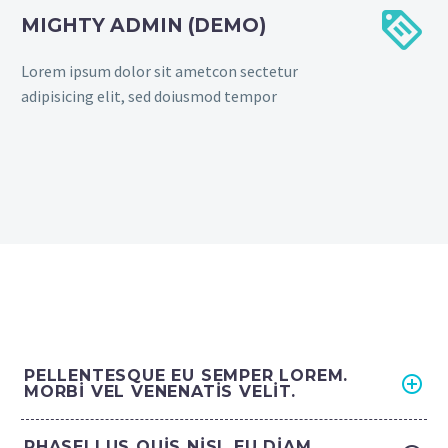


MIGHTY ADMIN (DEMO)
Lorem ipsum dolor sit ametcon sectetur
adipisicing elit, sed doiusmod tempor
PELLENTESQUE EU SEMPER LOREM.
MORBI VEL VENENATIS VELIT.
PHASELLUS QUIS NISL EU DIAM