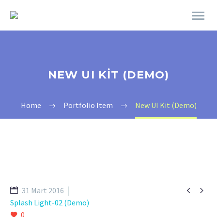
NEW UI KIT (DEMO)
Home
Portfolio Item
New UI Kit (Demo)


31 Mart 2016
Splash Light-02 (Demo)
0