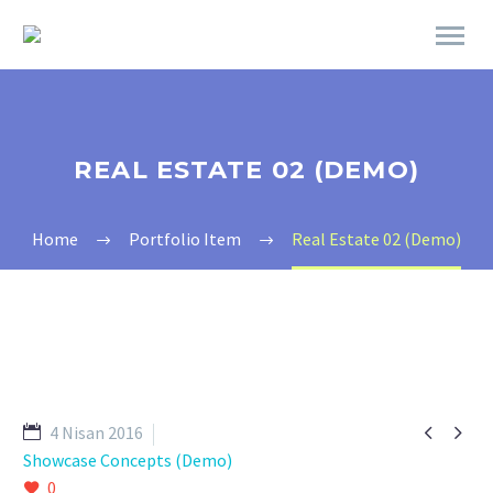
REAL ESTATE 02 (DEMO)
Home
Portfolio Item
Real Estate 02 (Demo)


4 Nisan 2016
Showcase Concepts (Demo)
0