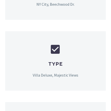
NY City, Beechwood Dr.


TYPE
Villa Deluxe, Majestic Views