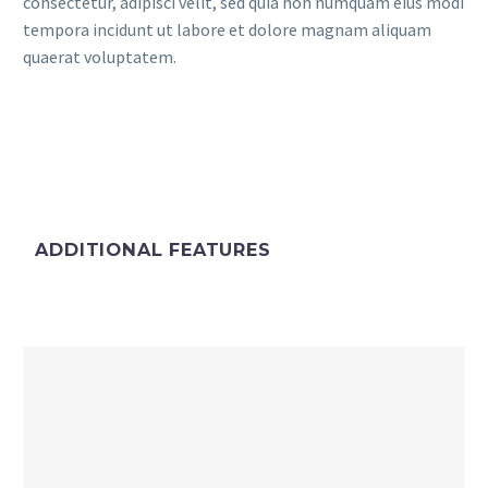
consectetur, adipisci velit, sed quia non numquam eius modi
tempora incidunt ut labore et dolore magnam aliquam
quaerat voluptatem.
ADDITIONAL FEATURES