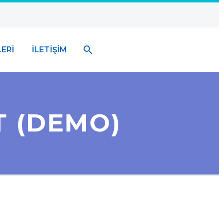
ERİ
İLETİŞİM
T (DEMO)