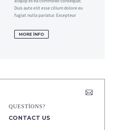
aliquip ex ea commodo consequat.
Duis aute elit esse cillum dolore eu
fugiat nulla pariatur. Excepteur
MORE INFO


QUESTIONS?
CONTACT US