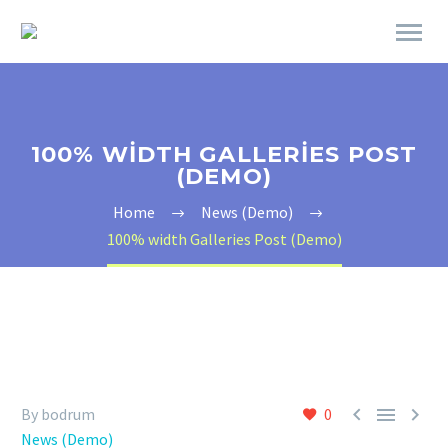
100% WIDTH GALLERIES POST
(DEMO)
Home
News (Demo)
100% width Galleries Post (Demo)



By bodrum
0
News (Demo)