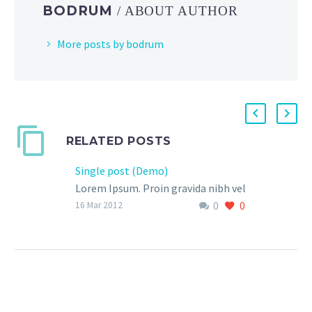
BODRUM
/ ABOUT AUTHOR
More posts by bodrum
RELATED POSTS
Single post (Demo)
Lorem Ipsum. Proin gravida nibh vel
0
0
velit auctor aliquet. Aenean
16 Mar 2012
sollicitudin, lorem quis bibendum
auctor, nisi elit consequat ipsum,
nec sagittis sem nibh id elit.